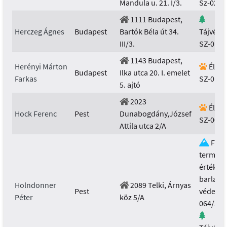
Mandula u. 21. I/3.
Sz-029/
1111 Budapest,
Herczeg Ágnes
Budapest
Bartók Béla út 34.
Tájvéde
III/3.
SZ-012/
1143 Budapest,
Herényi Márton
Élővi
Budapest
Ilka utca 20. I. emelet
Farkas
SZ-014/
5. ajtó
2023
Élővi
Hock Ferenc
Pest
Dunabogdány,József
SZ-005/
Attila utca 2/A
Föld
termész
értékek 
barlang
Holndonner
2089 Telki, Árnyas
Pest
védelme
Péter
köz 5/A
064/201