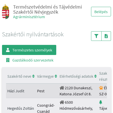
Természetvédelmi és Tájvédelmi
Szakértői Névjegyzék
Belépés
Agrárminisztérium
Szakértői nyilvántartások
Természetes személyek
Gazdálkodó szervezetek
Szakért
Szakértő neve
Vármegye
Elérhetőségi adatok
részterü
2120 Dunakeszi,
Élővi
Házi Judit
Pest
Katona József út 8.
SZ-007/
6500
Csongrád-
Hegedűs Zoltán
Hódmezővásárhely,
Tájvéde
Csanád