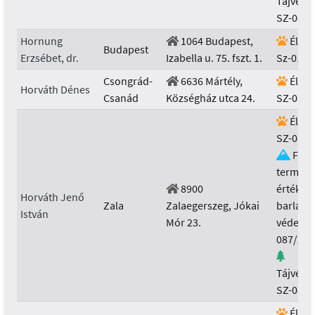
Tájvéde
SZ-064/
Hornung
1064 Budapest,
Élővi
Budapest
Erzsébet, dr.
Izabella u. 75. fszt. 1.
Sz-011/
Csongrád-
6636 Mártély,
Élővi
Horváth Dénes
Csanád
Községház utca 24.
SZ-053/
Élővi
SZ-087/
Föld
termész
8900
értékek 
Horváth Jenő
Zala
Zalaegerszeg, Jókai
barlang
István
Mór 23.
védelme
087/201
Tájvéde
SZ-087/
Élővi