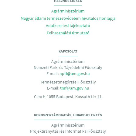
HASZNOS LINKEK
Agrárminisztérium
Magyar állami természetvédelem hivatalos honlapja
Adatkezelési tájékoztató
Felhasználási útmutató
KAPCSOLAT
Agrárminisztérium
Nemzeti Parki és Tájvédelmi Főosztály
E-mail:
nptf@am.gov.hu
Természetmegőrzési Főosztály
E-mail:
tmf@am.gov.hu
Cím: H-1055 Budapest, Kossuth tér 11.
RENDSZERTÁMOGATÁS, HIBABEJELENTÉS
Agrárminisztérium
Projektirányítási és Informatikai Főosztály