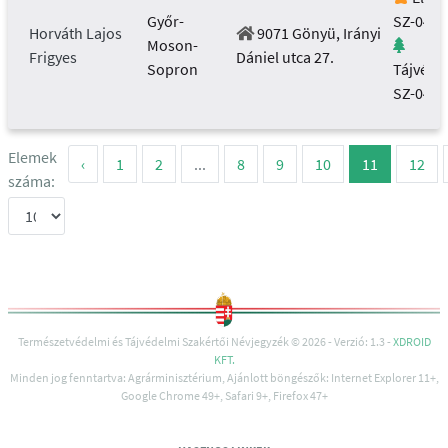
Győr-
SZ-043/
Horváth Lajos
9071 Gönyü, Irányi
Moson-
Frigyes
Dániel utca 27.
Sopron
Tájvéde
SZ-043/
Elemek
‹
1
2
...
8
9
10
11
12
száma:
Természetvédelmi és Tájvédelmi Szakértői Névjegyzék © 2026 - Verzió: 1.3 -
XDROID
KFT.
Minden jog fenntartva: Agrárminisztérium, Ajánlott böngészők: Internet Explorer 11+,
Google Chrome 49+, Safari 9+, Firefox 47+