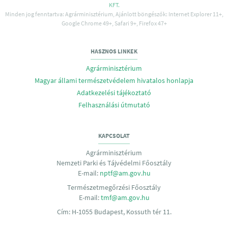
KFT.
Minden jog fenntartva: Agrárminisztérium, Ajánlott böngészők: Internet Explorer 11+,
Google Chrome 49+, Safari 9+, Firefox 47+
HASZNOS LINKEK
Agrárminisztérium
Magyar állami természetvédelem hivatalos honlapja
Adatkezelési tájékoztató
Felhasználási útmutató
KAPCSOLAT
Agrárminisztérium
Nemzeti Parki és Tájvédelmi Főosztály
E-mail:
nptf@am.gov.hu
Természetmegőrzési Főosztály
E-mail:
tmf@am.gov.hu
Cím: H-1055 Budapest, Kossuth tér 11.