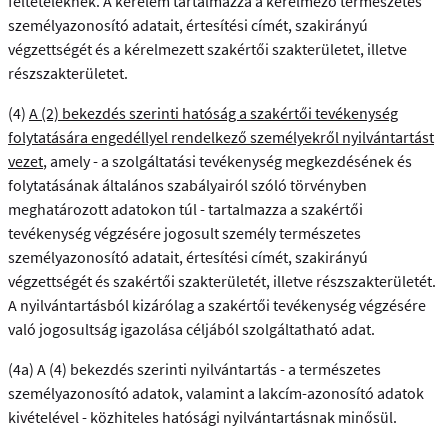
feltételeknek. A kérelem tartalmazza a kérelmező természetes
személyazonosító adatait, értesítési címét, szakirányú
végzettségét és a kérelmezett szakértői szakterületet, illetve
részszakterületet.
(4)
A (2) bekezdés szerinti hatóság a szakértői tevékenység
folytatására engedéllyel rendelkező személyekről nyilvántartást
vezet
, amely - a szolgáltatási tevékenység megkezdésének és
folytatásának általános szabályairól szóló törvényben
meghatározott adatokon túl - tartalmazza a szakértői
tevékenység végzésére jogosult személy természetes
személyazonosító adatait, értesítési címét, szakirányú
végzettségét és szakértői szakterületét, illetve részszakterületét.
A nyilvántartásból kizárólag a szakértői tevékenység végzésére
való jogosultság igazolása céljából szolgáltatható adat.
(4a) A (4) bekezdés szerinti nyilvántartás - a természetes
személyazonosító adatok, valamint a lakcím-azonosító adatok
kivételével - közhiteles hatósági nyilvántartásnak minősül.