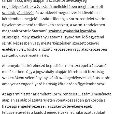
tartalmazza, mely alapján
a szakértői tevékenység
engedélyezéséhez a 2. számú mellékletében meghatározott
szakirányú oklevél
, és az oklevél megszerzését követően a
kérelemben megjelölt szakterületen, a Korm. rendelet szerint
figyelembe vehető területeken szerzett, a Korm. rendeletben
meghatározott időtartamú
szakmai gyakorlat igazolása
szükséges
, mely szakirányú szakmai gyakorlati idő egyetemi
szintű képzésben vagy mesterképzésben szerzett oklevél
esetében 5 év, főiskolai szintű képzésben vagy alapképzésben
szerzett oklevél esetén 8 év.
Amennyiben a kérelmező képesítése nem szerepel a 2. számú
mellékletben, úgy a jogszabály alapján létrehozott bizottság
szakértőként véleményt nyilvánít az engedélyezési eljárás során,
amelyet az engedélyező hatóság kötelezően figyelembe vesz.
Az agrárminiszter az említett Korm. rendelet 1. számú melléklete
alapján az alábbi szakterületen vonatkozásában gyakorolja a
hatósági engedélyezéssel, a szakértői tevékenységek
felügyeletével és a kiadott engedélyek meghatározott adatait