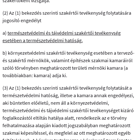
szakértőként vizsgálja.
(2) Az (1) bekezdés szerinti szakértői tevékenység folytatására
jogosító engedélyt
a)
természetvédelmi és tájvédelmi szakértői tevékenység
esetében a természetvédelmi hatóság
,
b) környezetvédelmi szakértői tevékenység esetében a tervező-
és szakértő mérnökök, valamint építészek szakmai kamaráiról
szóló törvényben meghatározott területi mérnöki kamara (a
továbbiakban: kamara) adja ki.
(3) Az (1) bekezdés szerinti szakértői tevékenység folytatását a
természetvédelmi hatóság, illetve a kamara annak engedélyezi,
aki büntetlen előéletű, nem áll a környezetvédelmi,
természetvédelmi és tájvédelmi szakértői tevékenységet kizáró
foglalkozástól eltiltás hatálya alatt, rendelkezik az e törvény
felhatalmazása alapján kiadott jogszabályban meghatározott
szakmai képesítéssel, és megfelel az ott meghatározott egyéb