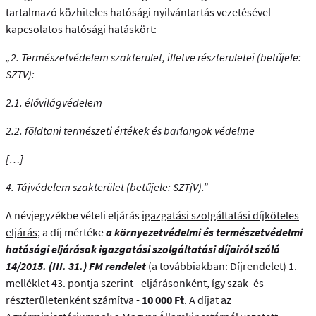
tartalmazó közhiteles hatósági nyilvántartás vezetésével
kapcsolatos hatósági hatáskört:
„2. Természetvédelem szakterület, illetve részterületei (betűjele:
SZTV):
2.1. élővilágvédelem
2.2. földtani természeti értékek és barlangok védelme
[…]
4. Tájvédelem szakterület (betűjele: SZTjV).”
A névjegyzékbe vételi eljárás
igazgatási szolgáltatási díjköteles
eljárás
; a díj mértéke
a környezetvédelmi és természetvédelmi
hatósági eljárások igazgatási szolgáltatási díjairól szóló
14/2015. (III. 31.) FM rendelet
(a továbbiakban: Díjrendelet) 1.
melléklet 43. pontja szerint - eljárásonként, így szak- és
részterületenként számítva -
10 000 Ft
. A díjat az