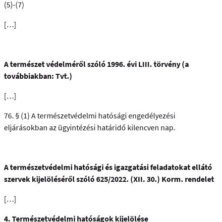
(5)-(7)
[…]
A természet védelméről szóló 1996. évi LIII. törvény (a
továbbiakban: Tvt.)
[…]
76. § (1) A természetvédelmi hatósági engedélyezési
eljárásokban az ügyintézési határidő kilencven nap.
A természetvédelmi hatósági és igazgatási feladatokat ellátó
szervek kijelöléséről
szóló
625/2022. (XII. 30.) Korm. rendelet
[…]
4. Természetvédelmi hatóságok kijelölése