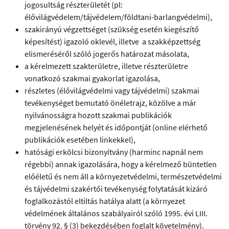
jogosultság részterületét (pl:
élővilágvédelem/tájvédelem/földtani-barlangvédelmi),
szakirányú végzettséget (szükség esetén kiegészítő
képesítést) igazoló oklevél, illetve a szakképzettség
elismeréséről szóló jogerős határozat másolata,
a kérelmezett szakterületre, illetve részterületre
vonatkozó szakmai gyakorlat igazolása,
részletes (élővilágvédelmi vagy tájvédelmi) szakmai
tevékenységet bemutató önéletrajz, közölve a már
nyilvánosságra hozott szakmai publikációk
megjelenésének helyét és időpontját (online elérhető
publikációk esetében linkekkel),
hatósági erkölcsi bizonyítvány (harminc napnál nem
régebbi) annak igazolására, hogy a kérelmező büntetlen
előéletű és nem áll a környezetvédelmi, természetvédelmi
és tájvédelmi szakértői tevékenység folytatását kizáró
foglalkozástól eltiltás hatálya alatt (a környezet
védelmének általános szabályairól szóló 1995. évi LIII.
törvény 92. § (3) bekezdésében foglalt követelmény).