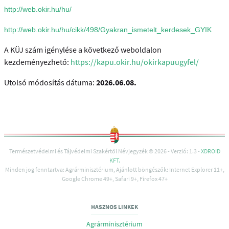
http://web.okir.hu/hu/
http://web.okir.hu/hu/cikk/498/Gyakran_ismetelt_kerdesek_GYIK
A KÜJ szám igénylése a következő weboldalon
kezdeményezhető:
https://kapu.okir.hu/okirkapuugyfel/
Utolsó módosítás dátuma:
2026.06.08.
Természetvédelmi és Tájvédelmi Szakértői Névjegyzék © 2026 - Verzió: 1.3 -
XDROID
KFT.
Minden jog fenntartva: Agrárminisztérium, Ajánlott böngészők: Internet Explorer 11+,
Google Chrome 49+, Safari 9+, Firefox 47+
HASZNOS LINKEK
Agrárminisztérium