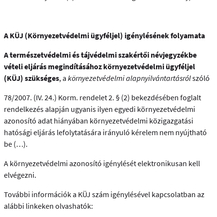
A KÜJ (Környezetvédelmi ügyféljel) igénylésének folyamata
A természetvédelmi és tájvédelmi szakértői névjegyzékbe
vételi eljárás megindításához környezetvédelmi ügyféljel
(KÜJ) szükséges
, a
környezetvédelmi alapnyilvántartásról
szóló
78/2007. (IV. 24.) Korm. rendelet 2. § (2) bekezdésében foglalt
rendelkezés alapján ugyanis ilyen egyedi környezetvédelmi
azonosító adat hiányában környezetvédelmi közigazgatási
hatósági eljárás lefolytatására irányuló kérelem nem nyújtható
be (…).
A környezetvédelmi azonosító igénylését elektronikusan kell
elvégezni.
További információk a KÜJ szám igénylésével kapcsolatban az
alábbi linkeken olvashatók: