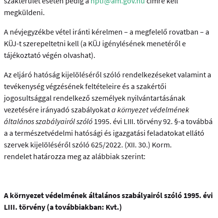
szakterület esetén pedig a
nptf@am.gov.hu
címre kell
megküldeni.
A névjegyzékbe vétel iránti kérelmen – a megfelelő rovatban – a
KÜJ-t szerepeltetni kell (a KÜJ igénylésének menetéről e
tájékoztató végén olvashat).
Az eljáró hatóság kijelöléséről szóló rendelkezéseket valamint a
tevékenység végzésének feltételeire és a szakértői
jogosultsággal rendelkező személyek nyilvántartásának
vezetésére irányadó szabályokat
a környezet védelmének
általános szabályairól szóló
1995. évi LIII. törvény 92. §-a továbbá
a
a természetvédelmi hatósági és igazgatási feladatokat ellátó
szervek kijelöléséről szóló 625/2022. (XII. 30.) Korm.
rendelet határozza meg az alábbiak szerint:
A környezet védelmének általános szabályairól szóló 1995. évi
LIII. törvény (a továbbiakban: Kvt.)