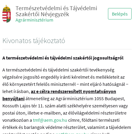
Természetvédelmi és Tájvédelmi
Szakértői Névjegyzék
Belépés
Agrárminisztérium
Kivonatos tájékoztató
A természetvédelmi és tájvédelmi szakértői jogosultságról
A természetvédelmi és tájvédelmi szakértői tevékenység
végzésére jogosító engedély iránti kérelmet és mellékleteit az
élő környezetért felelős miniszternél − mint eljáró hatóságnál −
lehet írásban,
az e célra rendszeresített nyomtatványon
benyújtani
átmenetileg az Agrárminisztérium 1055 Budapest,
Kossuth Lajos tér 11. szám alatti székhelyére személyesen vagy
postai úton, illetve e-mailben, az élővilágvédelmi részterületre
vonatkozóan a
tmf@aem.gov.hu
címre, földtani természeti
értékek és barlangok védelme részterület, valamint a tájvédelem