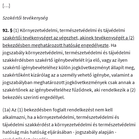
[…]
Szakértői tevékenység
92. §
(1) Környezetvédelmi, természetvédelmi és tájvédelmi
szakértői tevékenységet az végezhet, akinek tevékenységét a (2)
bekezdésben meghatározott hatóság engedélyezte
. Ha
jogszabály környezetvédelmi, természetvédelmi és tájvédelmi
szakkérdésben szakértő igénybevételét írja elő, vagy az ilyen
szakértő igénybevételéhez külön jogkövetkezményt állapít meg,
szakértőként kizárólag az a személy vehető igénybe, valamint a
jogszabályban meghatározott jogkövetkezmények csak annak a
szakértőnek az igénybevételéhez fűződnek, aki rendelkezik a (2)
bekezdés szerinti engedéllyel.
(1a) Az (1) bekezdésben foglalt rendelkezést nem kell
alkalmazni, ha a környezetvédelmi, természetvédelmi és
tájvédelmi szakkérdést a környezetvédelmi és természetvédelmi
hatóság más hatóság eljárásában - jogszabály alapján -