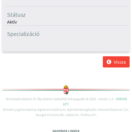
Státusz
Aktív
Specializáció
Vissza
Természetvédelmi és Tájvédelmi Szakértői Névjegyzék © 2026 - Verzió: 1.3 -
XDROID
KFT.
Minden jog fenntartva: Agrárminisztérium, Ajánlott böngészők: Internet Explorer 11+,
Google Chrome 49+, Safari 9+, Firefox 47+
HASZNOS LINKEK