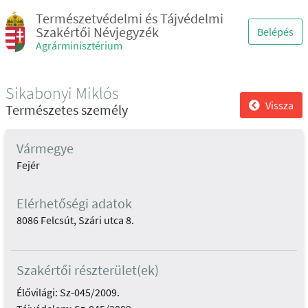
Természetvédelmi és Tájvédelmi
Szakértői Névjegyzék
Belépés
Agrárminisztérium
Sikabonyi Miklós
Vissza
Természetes személy
Vármegye
Fejér
Elérhetőségi adatok
8086 Felcsút, Szári utca 8.
Szakértői részterület(ek)
Élővilági: Sz-045/2009.