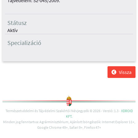
Tájvédelem: Sz-045/2009.
Státusz
Aktív
Specializáció
Vissza
Természetvédelmi és Tájvédelmi Szakértői Névjegyzék © 2026 - Verzió: 1.3 -
XDROID
KFT.
Minden jog fenntartva: Agrárminisztérium, Ajánlott böngészők: Internet Explorer 11+,
Google Chrome 49+, Safari 9+, Firefox 47+