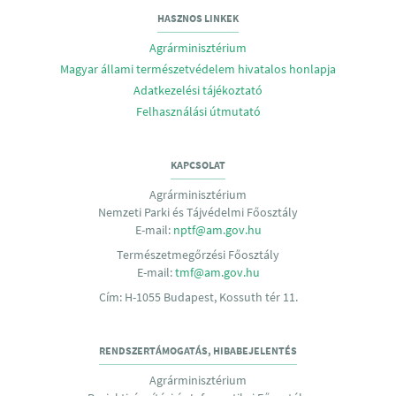
HASZNOS LINKEK
Agrárminisztérium
Magyar állami természetvédelem hivatalos honlapja
Adatkezelési tájékoztató
Felhasználási útmutató
KAPCSOLAT
Agrárminisztérium
Nemzeti Parki és Tájvédelmi Főosztály
E-mail:
nptf@am.gov.hu
Természetmegőrzési Főosztály
E-mail:
tmf@am.gov.hu
Cím: H-1055 Budapest, Kossuth tér 11.
RENDSZERTÁMOGATÁS, HIBABEJELENTÉS
Agrárminisztérium