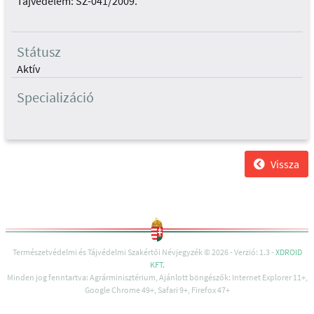
Tájvédelem: SZ-041/2009.
Státusz
Aktív
Specializáció
Vissza
Természetvédelmi és Tájvédelmi Szakértői Névjegyzék © 2026 - Verzió: 1.3 -
XDROID
KFT.
Minden jog fenntartva: Agrárminisztérium, Ajánlott böngészők: Internet Explorer 11+,
Google Chrome 49+, Safari 9+, Firefox 47+