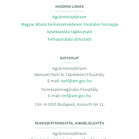
HASZNOS LINKEK
Agrárminisztérium
Magyar állami természetvédelem hivatalos honlapja
Adatkezelési tájékoztató
Felhasználási útmutató
KAPCSOLAT
Agrárminisztérium
Nemzeti Parki és Tájvédelmi Főosztály
E-mail:
nptf@am.gov.hu
Természetmegőrzési Főosztály
E-mail:
tmf@am.gov.hu
Cím: H-1055 Budapest, Kossuth tér 11.
RENDSZERTÁMOGATÁS, HIBABEJELENTÉS
Agrárminisztérium