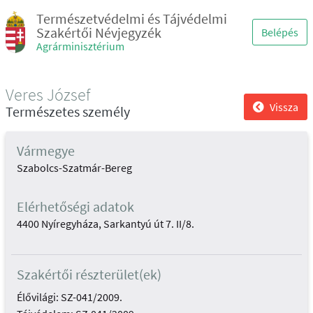
Természetvédelmi és Tájvédelmi
Szakértői Névjegyzék
Belépés
Agrárminisztérium
Veres József
Vissza
Természetes személy
Vármegye
Szabolcs-Szatmár-Bereg
Elérhetőségi adatok
4400 Nyíregyháza, Sarkantyú út 7. II/8.
Szakértői részterület(ek)
Élővilági: SZ-041/2009.