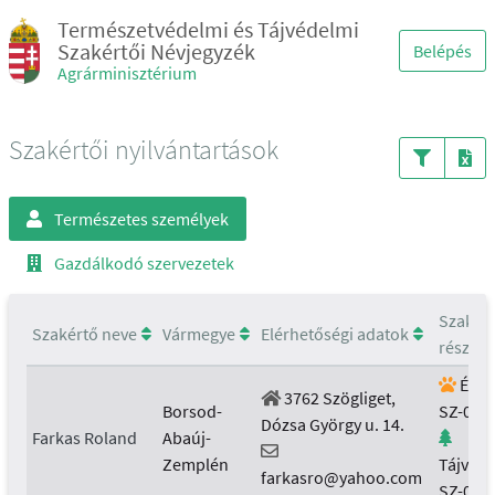
Természetvédelmi és Tájvédelmi
Szakértői Névjegyzék
Belépés
Agrárminisztérium
Szakértői nyilvántartások
Természetes személyek
Gazdálkodó szervezetek
Szakért
Szakértő neve
Vármegye
Elérhetőségi adatok
részter
Élővi
3762 Szögliget,
Borsod-
SZ-001
Dózsa György u. 14.
Farkas Roland
Abaúj-
Zemplén
Tájvéd
farkasro@yahoo.com
SZ-001