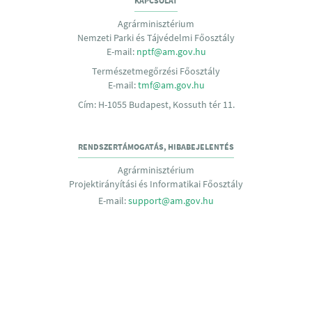
KAPCSOLAT
Agrárminisztérium
Nemzeti Parki és Tájvédelmi Főosztály
E-mail:
nptf@am.gov.hu
Természetmegőrzési Főosztály
E-mail:
tmf@am.gov.hu
Cím: H-1055 Budapest, Kossuth tér 11.
RENDSZERTÁMOGATÁS, HIBABEJELENTÉS
Agrárminisztérium
Projektirányítási és Informatikai Főosztály
E-mail:
support@am.gov.hu