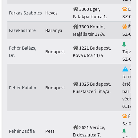
3300 Eger,
Élővi
Farkas Szabolcs
Heves
Patakpart utca 1.
SZ-050
7300 Komló,
Élővi
Fazekas Imre
Baranya
Majális tér 17/A.
SZ-021
Fehér Balázs,
1221 Budapest,
Budapest
Tájvéd
Dr.
Kova utca 11/a
SZ-019
Föld
termész
1025 Budapest,
értékek
Fehér Katalin
Budapest
Pusztaszeri út 5/a.
barlan
védelme
011/20
Élővi
Sz-001/
2621 Verőce,
Fehér Zsófia
Pest
Erdész utca 7.