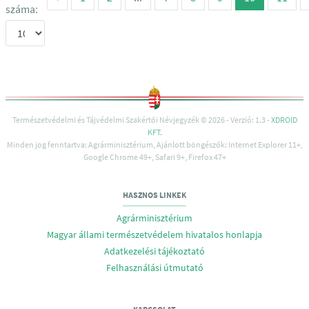
száma:
Természetvédelmi és Tájvédelmi Szakértői Névjegyzék © 2026 - Verzió: 1.3 -
XDROID
KFT.
Minden jog fenntartva: Agrárminisztérium, Ajánlott böngészők: Internet Explorer 11+,
Google Chrome 49+, Safari 9+, Firefox 47+
HASZNOS LINKEK
Agrárminisztérium
Magyar állami természetvédelem hivatalos honlapja
Adatkezelési tájékoztató
Felhasználási útmutató