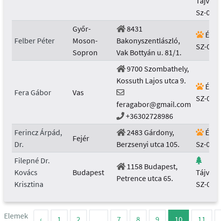
Tájvéd
Sz-001/
Győr-
8431
Élővi
Felber Péter
Moson-
Bakonyszentlászló,
SZ-010
Sopron
Vak Bottyán u. 81/1.
9700 Szombathely,
Kossuth Lajos utca 9.
Élővi
Fera Gábor
Vas
SZ-006
feragabor@gmail.com
+36302728986
Ferincz Árpád,
2483 Gárdony,
Élővi
Fejér
Dr.
Berzsenyi utca 105.
Sz-006/
Filepné Dr.
1158 Budapest,
Kovács
Budapest
Tájvéd
Petrence utca 65.
Krisztina
SZ-010
Elemek
‹
1
2
...
7
8
9
10
11