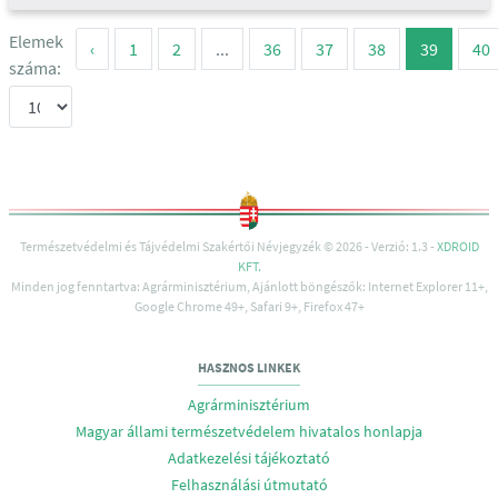
Elemek
‹
1
2
...
36
37
38
39
40
száma:
Természetvédelmi és Tájvédelmi Szakértői Névjegyzék © 2026 - Verzió: 1.3 -
XDROID
KFT.
Minden jog fenntartva: Agrárminisztérium, Ajánlott böngészők: Internet Explorer 11+,
Google Chrome 49+, Safari 9+, Firefox 47+
HASZNOS LINKEK
Agrárminisztérium
Magyar állami természetvédelem hivatalos honlapja
Adatkezelési tájékoztató
Felhasználási útmutató