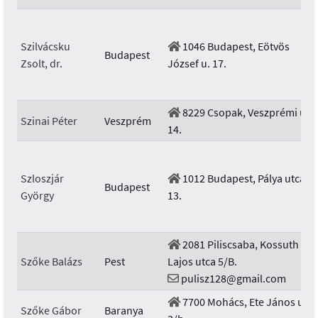
Szilvácsku
1046 Budapest, Eötvös
Budapest
Zsolt, dr.
József u. 17.
8229 Csopak, Veszprémi u.
Szinai Péter
Veszprém
14.
Szloszjár
1012 Budapest, Pálya utca
Budapest
György
13.
2081 Piliscsaba, Kossuth
Szőke Balázs
Pest
Lajos utca 5/B.
pulisz128@gmail.com
7700 Mohács, Ete János u.
Szőke Gábor
Baranya