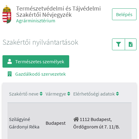
Természetvédelmi és Tájvédelmi
Szakértői Névjegyzék
Belépés
Agrárminisztérium
Szakértői nyilvántartások
Természetes személyek
Gazdálkodó szervezetek
Szakértő neve
Vármegye
Elérhetőségi adatok
Szilágyiné
1112 Budapest,
Budapest
Gárdonyi Réka
Ördögorom út 7. 11/B.