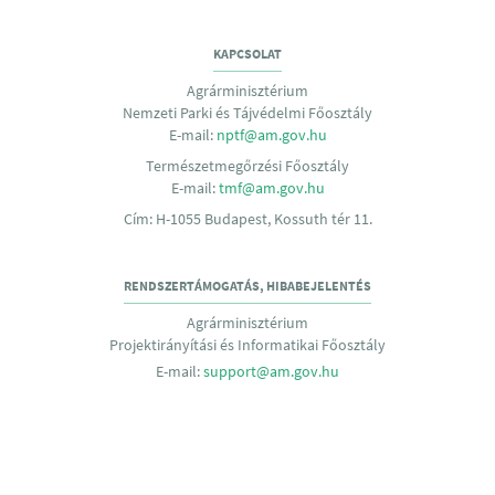
KAPCSOLAT
Agrárminisztérium
Nemzeti Parki és Tájvédelmi Főosztály
E-mail:
nptf@am.gov.hu
Természetmegőrzési Főosztály
E-mail:
tmf@am.gov.hu
Cím: H-1055 Budapest, Kossuth tér 11.
RENDSZERTÁMOGATÁS, HIBABEJELENTÉS
Agrárminisztérium
Projektirányítási és Informatikai Főosztály
E-mail:
support@am.gov.hu