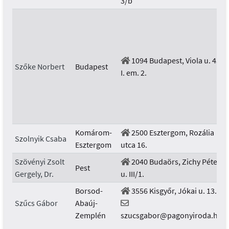
3/b
1094 Budapest, Viola u. 43.
Szőke Norbert
Budapest
I. em. 2.
Komárom-
2500 Esztergom, Rozália
Szolnyik Csaba
Esztergom
utca 16.
Szövényi Zsolt
2040 Budaörs, Zichy Péter
Pest
Gergely, Dr.
u. III/1.
Borsod-
3556 Kisgyőr, Jókai u. 13.
Szűcs Gábor
Abaúj-
Zemplén
szucsgabor@pagonyiroda.hu