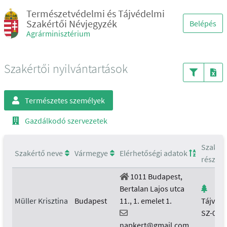
Természetvédelmi és Tájvédelmi
Szakértői Névjegyzék
Belépés
Agrárminisztérium
Szakértői nyilvántartások
Természetes személyek
Gazdálkodó szervezetek
Szakért
Szakértő neve
Vármegye
Elérhetőségi adatok
részter
1011 Budapest,
Bertalan Lajos utca
Müller Krisztina
Budapest
11., 1. emelet 1.
Tájvéd
SZ-012
napkert@gmail.com