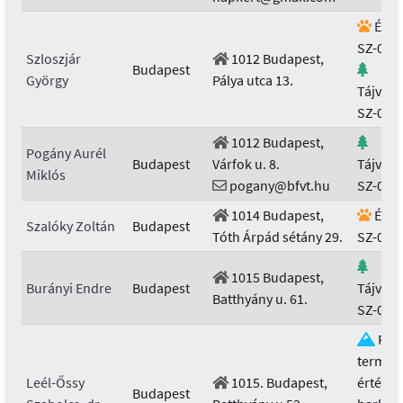
Élővi
SZ-072
Szloszjár
1012 Budapest,
Budapest
György
Pálya utca 13.
Tájvéd
SZ-072
1012 Budapest,
Pogány Aurél
Budapest
Várfok u. 8.
Tájvéd
Miklós
pogany@bfvt.hu
SZ-081
1014 Budapest,
Élővi
Szalóky Zoltán
Budapest
Tóth Árpád sétány 29.
SZ-054
1015 Budapest,
Burányi Endre
Budapest
Tájvéd
Batthyány u. 61.
SZ-031
Föld
termész
Leél-Őssy
1015. Budapest,
értékek
Budapest