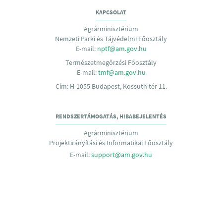
KAPCSOLAT
Agrárminisztérium
Nemzeti Parki és Tájvédelmi Főosztály
E-mail:
nptf@am.gov.hu
Természetmegőrzési Főosztály
E-mail:
tmf@am.gov.hu
Cím: H-1055 Budapest, Kossuth tér 11.
RENDSZERTÁMOGATÁS, HIBABEJELENTÉS
Agrárminisztérium
Projektirányítási és Informatikai Főosztály
E-mail:
support@am.gov.hu