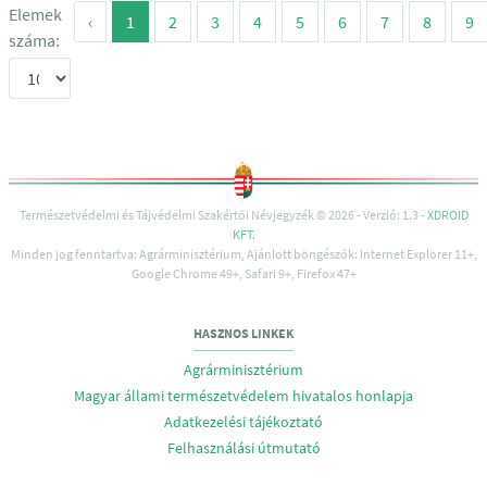
Elemek
‹
1
2
3
4
5
6
7
8
9
száma:
Természetvédelmi és Tájvédelmi Szakértői Névjegyzék © 2026 - Verzió: 1.3 -
XDROID
KFT.
Minden jog fenntartva: Agrárminisztérium, Ajánlott böngészők: Internet Explorer 11+,
Google Chrome 49+, Safari 9+, Firefox 47+
HASZNOS LINKEK
Agrárminisztérium
Magyar állami természetvédelem hivatalos honlapja
Adatkezelési tájékoztató
Felhasználási útmutató