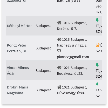
Szabolcs, dr.
Batthyány u 53.
barlan
védelme
071/20
1016 Budapest,
Kéthelyi Márton
Budapest
Tájvéd
Derék u. 5-7.
SZ-037
1016 Budapest,
Koncz Péter
Naphegy u 7. fsz. 2.
Élővi
Budapest
Bertalan, Dr.
SZ-002
pkoncz@gmail.com
Vincze Vilmos
1021 Budapest,
Budapest
Tájvéd
Ádám
Budakeszi út 23.
SZ-011
Drobni Mária
1021 Budapest,
Budapest
Tájvéd
Magdolna
Hűvösvölgyi út 86.
SZ-103