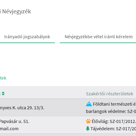
i Névjegyzék
Irányadó jogszabályok
Névjegyzékbe vétel iránti kérelem
tek
k
Szakértői részterületek
Földtani természeti é
yves K. utca 29. 13/3.
barlangok védelme: SZ-
apvásár u. 51.
Élővilág: SZ-017/2012
mail.com
Tájvédelem: SZ-017/20