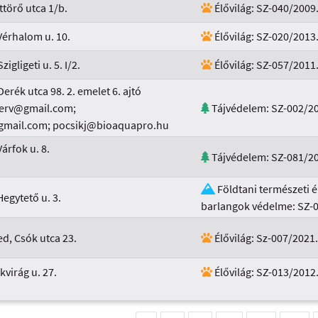
ttörő utca 1/b.
Élővilág: SZ-040/2009
érhalom u. 10.
Élővilág: SZ-020/2013
gligeti u. 5. I/2.
Élővilág: SZ-057/2011
rék utca 98. 2. emelet 6. ajtó
terv@gmail.com;
Tájvédelem: SZ-002/20
@gmail.com; pocsikj@bioaquapro.hu
árfok u. 8.
Tájvédelem: SZ-081/20
Földtani természeti é
egytető u. 3.
barlangok védelme: SZ-
d, Csók utca 23.
Élővilág: Sz-007/2021.
virág u. 27.
Élővilág: SZ-013/2012