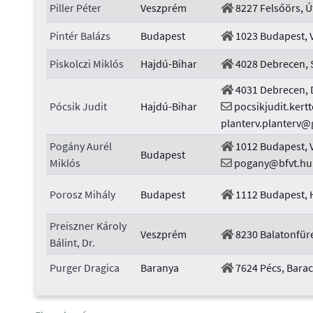
Piller Péter
Veszprém
8227 Felsőörs, Ú
Pintér Balázs
Budapest
1023 Budapest, V
Piskolczi Miklós
Hajdú-Bihar
4028 Debrecen, Szi
4031 Debrecen, De
Pócsik Judit
Hajdú-Bihar
pocsikjudit.kert
planterv.planterv
Pogány Aurél
1012 Budapest, V
Budapest
Miklós
pogany@bfvt.hu
Porosz Mihály
Budapest
1112 Budapest, H
Preiszner Károly
Veszprém
8230 Balatonfüre
Bálint, Dr.
Purger Dragica
Baranya
7624 Pécs, Barack