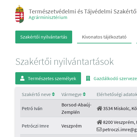
Természetvédelmi és Tájvédelmi Szakértő
Agrárminisztérium
Szakértői nyilvántartás
Kivonatos tájékoztató
Szakértői nyilvántartások
Természetes személyek
Gazdálkodó szerveze
Szakértő neve
Vármegye
Elérhetőségi adato
Borsod-Abaúj-
Petró Iván
3534 Miskolc, Kön
Zemplén
8200 Veszprém, P
Petróczi Imre
Veszprém
petroczi.imre@g