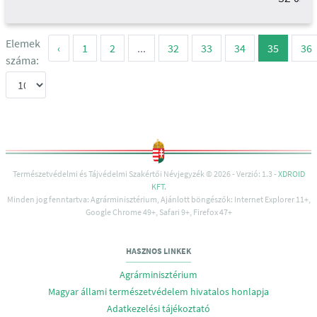
Elemek
‹
1
2
...
32
33
34
35
36
száma:
Természetvédelmi és Tájvédelmi Szakértői Névjegyzék © 2026 - Verzió: 1.3 -
XDROID
KFT.
Minden jog fenntartva: Agrárminisztérium, Ajánlott böngészők: Internet Explorer 11+,
Google Chrome 49+, Safari 9+, Firefox 47+
HASZNOS LINKEK
Agrárminisztérium
Magyar állami természetvédelem hivatalos honlapja
Adatkezelési tájékoztató