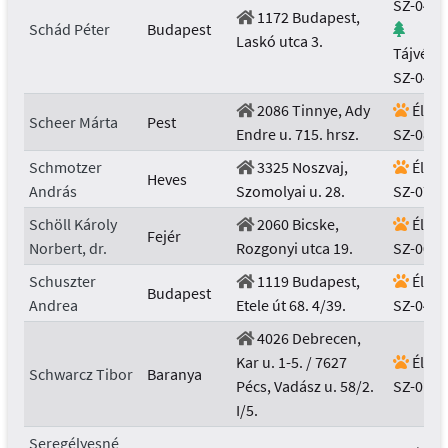
SZ-048/
1172 Budapest,
Schád Péter
Budapest
Laskó utca 3.
Tájvéde
SZ-048/
2086 Tinnye, Ady
Élővi
Scheer Márta
Pest
Endre u. 715. hrsz.
SZ-089/
Schmotzer
3325 Noszvaj,
Élővi
Heves
András
Szomolyai u. 28.
SZ-075/
Schöll Károly
2060 Bicske,
Élővi
Fejér
Norbert, dr.
Rozgonyi utca 19.
SZ-008/
Schuszter
1119 Budapest,
Élővi
Budapest
Andrea
Etele út 68. 4/39.
SZ-046/
4026 Debrecen,
Kar u. 1-5. / 7627
Élővi
Schwarcz Tibor
Baranya
Pécs, Vadász u. 58/2.
SZ-015/
I/5.
Seregélyesné