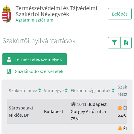
Természetvédelmi és Tájvédelmi
Szakértői Névjegyzék
Belépés
Agrárminisztérium
Szakértői nyilvántartások
Természetes személyek
Gazdálkodó szervezetek
Szakért
Szakértő neve
Vármegye
Elérhetőségi adatok
részterü
1041 Budapest,
Sárospataki
Élővi
Budapest
Görgey Artúr utca
Miklós, Dr.
SZ-016/
75/a.
Élővi