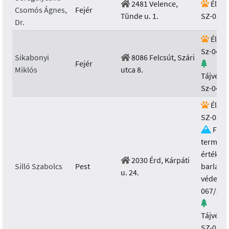
2481 Velence,
Élővi
Csomós Ágnes,
Fejér
Tünde u. 1.
SZ-028/
Dr.
Élővi
Sz-045/
Sikabonyi
8086 Felcsút, Szári
Fejér
Miklós
utca 8.
Tájvéde
Sz-045/
Élővi
SZ-036/
Föld
termész
értékek 
2030 Érd, Kárpáti
Silló Szabolcs
Pest
barlang
u. 24.
védelme
067/201
Tájvéde
SZ-036/