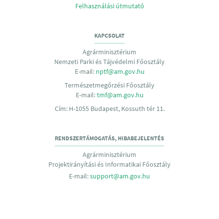
Felhasználási útmutató
KAPCSOLAT
Agrárminisztérium
Nemzeti Parki és Tájvédelmi Főosztály
E-mail:
nptf@am.gov.hu
Természetmegőrzési Főosztály
E-mail:
tmf@am.gov.hu
Cím: H-1055 Budapest, Kossuth tér 11.
RENDSZERTÁMOGATÁS, HIBABEJELENTÉS
Agrárminisztérium
Projektirányítási és Informatikai Főosztály
E-mail:
support@am.gov.hu